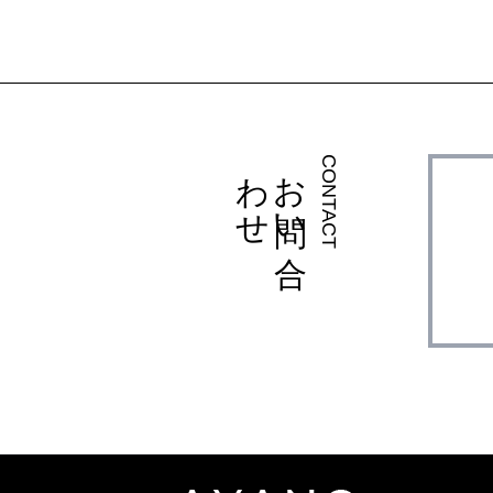
お
問い
合
わ
せ
CONTACT